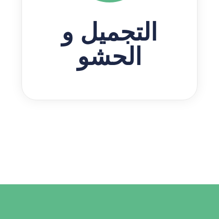
التجميل و
الحشو