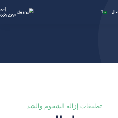
إحج
صال
+905530659239
تطبيقات إزالة الشحوم والشد