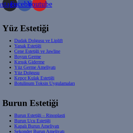
nstagram
Facebook
Youtube
Yüz Estetiği
Dudak Dolgusu ve Liplift
Yanak Estetiği
Çene Estetiği ve Jawline
Boyun Germe
Kırışık Giderme
Yüz Germe Ameliyatı
Yüz Dolgusu
Kepçe Kulak Estetiği
Botulinum Toksin Uygulamaları
Burun Estetiği
Burun Estetiği – Rinoplasti
Burun Ucu Estetiği
Kapalı Burun Ameliyatı
Sekonder Burun Ameliyatı