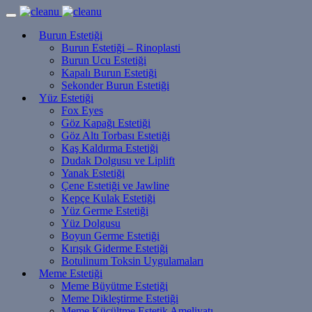
Burun Estetiği
Burun Estetiği – Rinoplasti
Burun Ucu Estetiği
Kapalı Burun Estetiği
Sekonder Burun Estetiği
Yüz Estetiği
Fox Eyes
Göz Kapağı Estetiği
Göz Altı Torbası Estetiği
Kaş Kaldırma Estetiği
Dudak Dolgusu ve Liplift
Yanak Estetiği
Çene Estetiği ve Jawline
Kepçe Kulak Estetiği
Yüz Germe Estetiği
Yüz Dolgusu
Boyun Germe Estetiği
Kırışık Giderme Estetiği
Botulinum Toksin Uygulamaları
Meme Estetiği
Meme Büyütme Estetiği
Meme Dikleştirme Estetiği
Meme Küçültme Estetik Ameliyatı