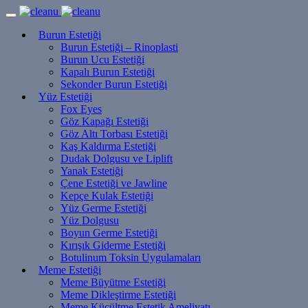
Burun Estetiği
Burun Estetiği – Rinoplasti
Burun Ucu Estetiği
Kapalı Burun Estetiği
Sekonder Burun Estetiği
Yüz Estetiği
Fox Eyes
Göz Kapağı Estetiği
Göz Altı Torbası Estetiği
Kaş Kaldırma Estetiği
Dudak Dolgusu ve Liplift
Yanak Estetiği
Çene Estetiği ve Jawline
Kepçe Kulak Estetiği
Yüz Germe Estetiği
Yüz Dolgusu
Boyun Germe Estetiği
Kırışık Giderme Estetiği
Botulinum Toksin Uygulamaları
Meme Estetiği
Meme Büyütme Estetiği
Meme Dikleştirme Estetiği
Meme Küçültme Estetik Ameliyatı