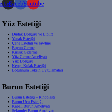
nstagram
Facebook
Youtube
Yüz Estetiği
Dudak Dolgusu ve Liplift
Yanak Estetiği
Çene Estetiği ve Jawline
Boyun Germe
Kırışık Giderme
Yüz Germe Ameliyatı
Yüz Dolgusu
Kepçe Kulak Estetiği
Botulinum Toksin Uygulamaları
Burun Estetiği
Burun Estetiği – Rinoplasti
Burun Ucu Estetiği
Kapalı Burun Ameliyatı
Sekonder Burun Ameliyatı