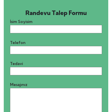
Randevu Talep Formu
İsim Soyisim
Telefon
Tedavi
Mesajınız