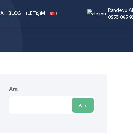
Randevu Al
DA
BLOG
İLETIŞIM
0553 065 9
Ara
Ara