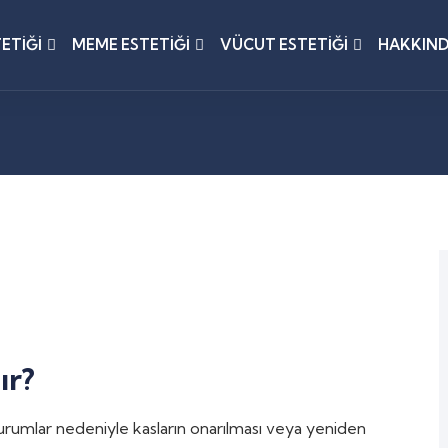
ETIĞI
MEME ESTETIĞI
VÜCUT ESTETIĞI
HAKKIN
ır?
 durumlar nedeniyle kasların onarılması veya yeniden